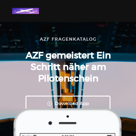
AZF FRAGENKATALOG
AZF gemeistert
Ein
Schritt näher
am
Pilotenschein
Download App