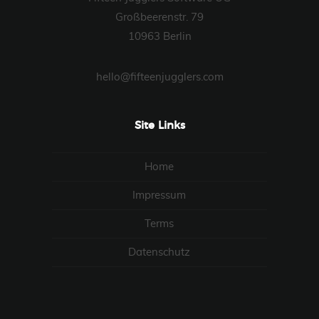
Großbeerenstr. 79
10963 Berlin
hello@fifteenjugglers.com
Site Links
Home
Impressum
Terms
Datenschutz